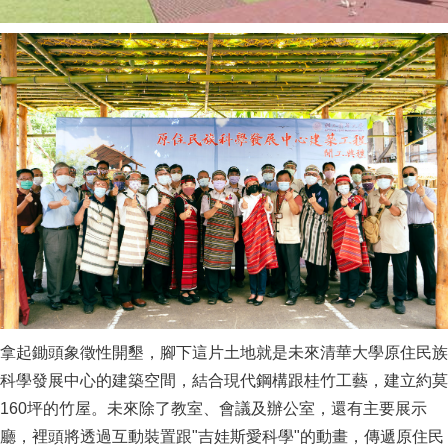
拿起鋤頭象徵性開墾，腳下這片土地就是未來清華大學原住民族
科學發展中心的建築空間，結合現代鋼構跟桂竹工藝，建立約莫
160坪的竹屋。未來除了教室、會議及辦公室，還有主要展示
廳，裡頭將透過互動裝置跟"吉娃斯愛科學"的動畫，傳遞原住民