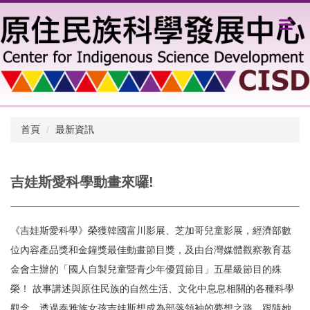
跳
到
主
要
內
容
區
首頁
最新資訊
吉娃斯愛科學動畫來囉!
《吉娃斯愛科學》榮獲韓國富川影展、芝加哥兒童影展，經濟部數
位內容產品獎和金鐘獎最佳動畫節目獎，及由台灣媒體觀察教育基
金會主辦的「國人自製兒童暨青少年優質節目」五星級節目的殊
榮！ 故事講述與原住民族的自然生活、文化中息息相關的各種科學
觀念。透過泰雅族女孩吉娃斯想成為部落領袖的夢想之路，跟隨她